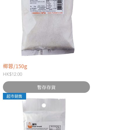
椰蓉/150g
價格
HK$12.00
暫存存貨
超市銷售