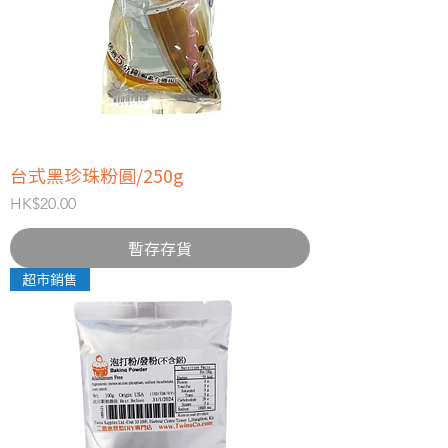
台式黑珍珠粉圓/250g
價格
HK$20.00
暫存存貨
超市銷售