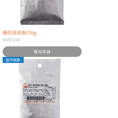
麵包改良劑/50g
價格
HK$12.00
暫存存貨
超市銷售