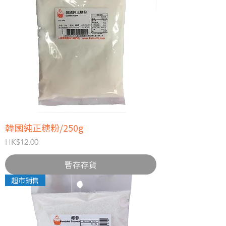
韓國純正糖粉/250g
價格
HK$12.00
暫存存貨
超市銷售