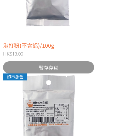
泡打粉(不含鋁)/100g
價格
HK$13.00
暫存存貨
超市銷售