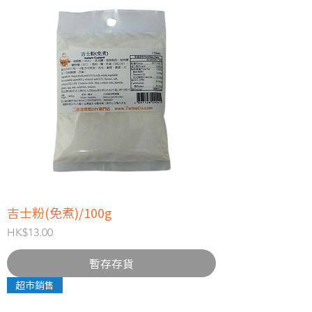
吉士粉(免煮)/100g
價格
HK$13.00
暫存存貨
超市銷售