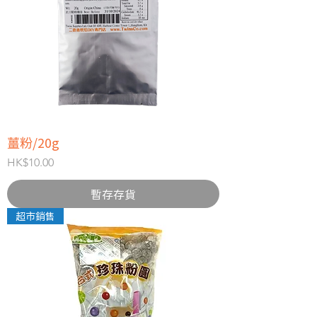
薑粉/20g
價格
HK$10.00
暫存存貨
超市銷售