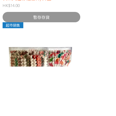
價格
HK$14.00
暫存存貨
超市銷售
大號圖案紙杯(膠筒裝)/約100個
價格
HK$23.00