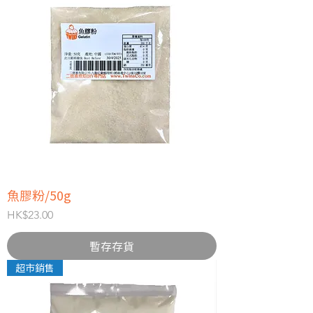
魚膠粉/50g
價格
HK$23.00
暫存存貨
超市銷售