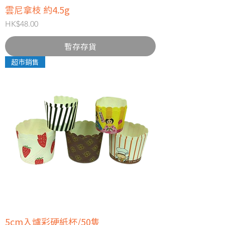
雲尼拿枝 約4.5g
價格
HK$48.00
暫存存貨
超市銷售
5cm入爐彩硬紙杯/50隻