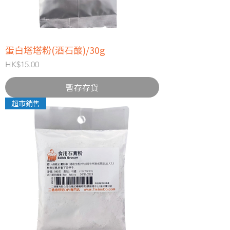
蛋白塔塔粉(酒石酸)/30g
價格
HK$15.00
暫存存貨
超市銷售