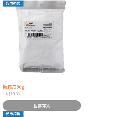
超市銷售
糖霜/250g
價格
HK$10.00
暫存存貨
超市銷售