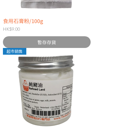
食用石膏粉/100g
價格
HK$9.00
暫存存貨
超市銷售