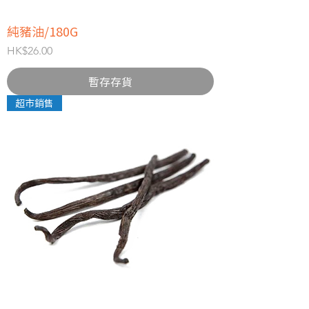
純豬油/180G
價格
HK$26.00
暫存存貨
超市銷售