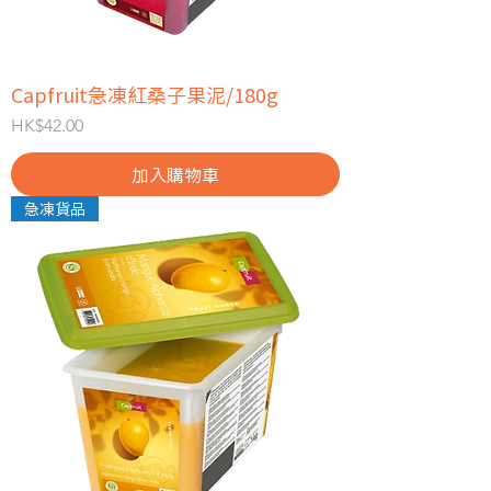
Capfruit急凍紅桑子果泥/180g
價格
HK$42.00
加入購物車
急凍貨品