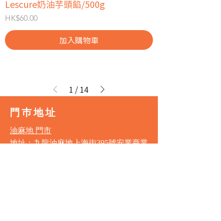
Lescure奶油芋頭餡/500g
價格
HK$60.00
加入購物車
1
/
14
門巿地址
油麻地 門市
地址：九龍油麻地上海街395號安業商業
大廈1字樓全層
電話：3188 1834
營業時間
星期一至星期六 11:00am - 7:00pm
星期日及公眾假期 11:00am - 6:00pm