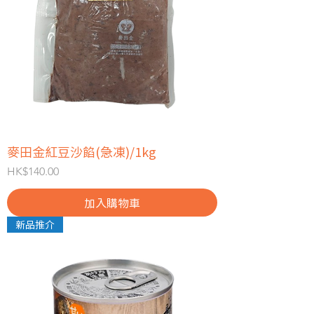
麥田金紅豆沙餡(急凍)/1kg
價格
HK$140.00
加入購物車
新品推介