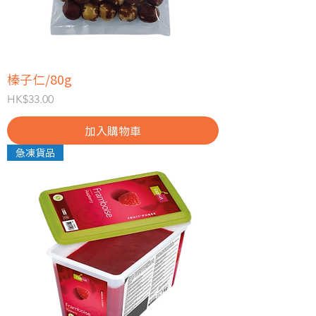
榛子仁/80g
價格
HK$33.00
加入購物車
急凍貨品