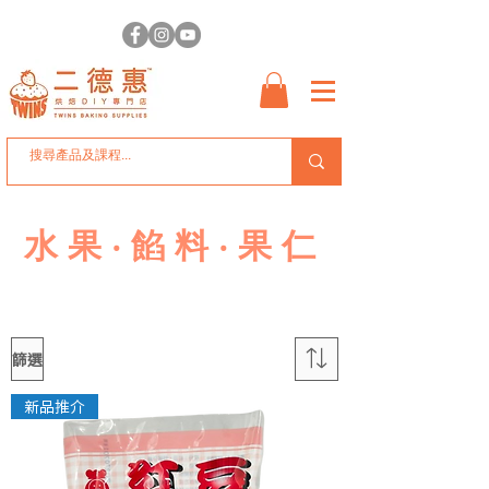
水果‧餡料‧果仁
篩選
新品推介