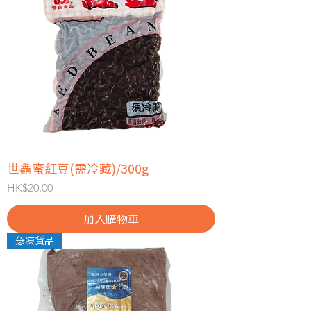
世鑫蜜紅豆(需冷藏)/300g
價格
HK$20.00
加入購物車
急凍貨品