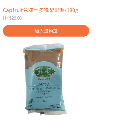
Capfruit急凍士多啤梨果泥/180g
價格
HK$28.00
加入購物車