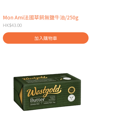
Mon Ami法國草飼無鹽牛油/250g
價格
HK$43.00
加入購物車