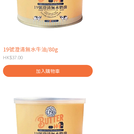
19號澄清無水牛油/80g
價格
HK$37.00
加入購物車