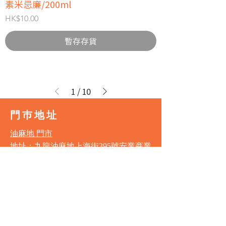
素米忌廉/200ml
價格
HK$10.00
暫存存貨
1
/
10
門巿地址
油麻地 門市
地址：九龍油麻地上海街395號安業商業
大廈1字樓全層
電話：3188 1834
營業時間
星期一至星期六 11:00am - 7:00pm
星期日及公眾假期 11:00am - 6:00pm