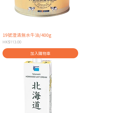
19號澄清無水牛油/400g
價格
HK$113.00
加入購物車