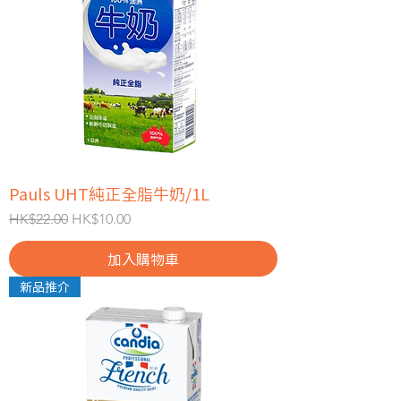
Pauls UHT純正全脂牛奶/1L
一般價格
促銷價格
HK$22.00
HK$10.00
加入購物車
新品推介