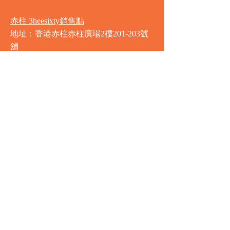
赤柱 3heesixty銷售點
地址：香港赤柱赤柱廣場2樓201-203號
舖
營業時間
星期一至星期日
8:00am - 9:30pm
銅鑼灣 Market Place銷售點
地址：銅鑼灣渣甸街5-19號京華中心地
庫連地下入口​
營業時間
星期一至星期日 8:30am - 11:00pm
中環 Market Place銷售點
地址：中環德輔道中77號盈置大廈地庫
全層
星期一至星期六 8:00am - 10:00pm
星期日及公眾假期 9:00am - 10:00pm