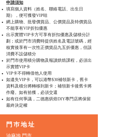
申請須知
填寫個人資料（姓名、聯絡電話、出生日
期），便可獲發VIP咭
網上購物、批發價貨品、公價貨品及特價貨品
不能享有VIP折扣優惠
出示實體VIP卡
方可享有折扣優惠及儲積分計
劃；或於門市消費時提供姓名及電話號碼，經
核實後享有一次性正價貨品九五折優惠，但該
消費不設儲積分
於門市使用積分購物及報讀烘焙課程，必須出
示實體VIP卡
VIP卡不得轉借他人使用
如遺失VIP卡，可以港幣$30補領新卡，舊卡
資料及積分將轉移到新卡；補領新卡後舊卡將
作廢。如有拾獲，必須交還
如有任何爭議，二德惠烘焙DIY專門店將保留
最終決定權
門巿地址
油麻地 門市