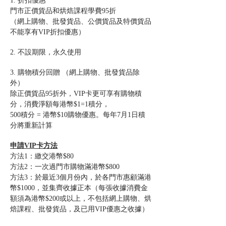
1. 折扣優惠
門市正價貨品和烘焙課程學費95折
（網上購物、批發貨品、公價貨品及特價貨品
不能享有VIP折扣優惠）
2. 不設期限，永久使用
3. 購物積分回贈 （網上購物、批發貨品除
外）
除正價貨品95折外，VIP卡更可享有購物積
分，消費淨額每港幣$1=1積分，
500積分 = 港幣$10購物優惠。每年7月1日積
分將重新計算
申請VIP卡方法
方法1：繳交港幣$80
方法2：一次過門市購物滿港幣$800
方法3：於最近3個月份內，於各門市惠顧滿港
幣$1000，並集齊收據正本（每張收據消費金
額須為港幣$200或以上，不包括網上購物、烘
焙課程、批發貨品，及已用VIP優惠之收據）