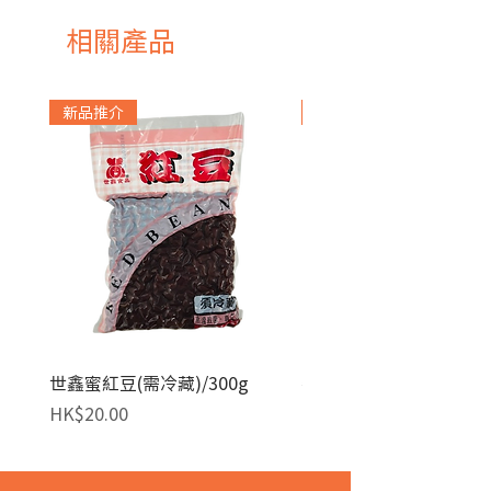
相關產品
新品推介
急凍貨品
世鑫蜜紅豆(需冷藏)/300g
麥田金紅豆沙餡(急凍)/1
價格
價格
HK$20.00
HK$140.00