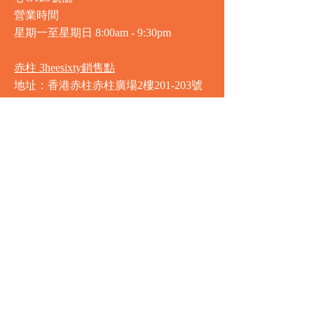
營業時間
星期一至星期日
8:00am - 9:30pm
赤柱 3heesixty銷售點
地址：香港赤柱赤柱廣場2樓201-203號
舖
營業時間
星期一至星期日
8:00am - 9:30pm
銅鑼灣 Market Place銷售點
地址：銅鑼灣渣甸街5-19號京華中心地
庫連地下入口​
營業時間
星期一至星期日 8:30am - 11:00pm
中環 Market Place銷售點
地址：中環德輔道中77號盈置大廈地庫
全層
星期一至星期六 8:00am - 10:00pm