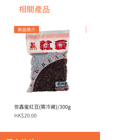
相關產品
新品推介
急凍貨品
世鑫蜜紅豆(需冷藏)/300g
麥田金紅豆沙餡(急凍)/1
價格
價格
HK$20.00
HK$140.00