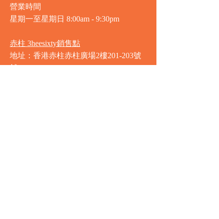
營業時間
星期一至星期日
8:00am - 9:30pm
赤柱 3heesixty銷售點
地址：香港赤柱赤柱廣場2樓201-203號
舖
營業時間
星期一至星期日
8:00am - 9:30pm
銅鑼灣 Market Place銷售點
地址：銅鑼灣渣甸街5-19號京華中心地
庫連地下入口​
營業時間
星期一至星期日 8:30am - 11:00pm
中環 Market Place銷售點
地址：中環德輔道中77號盈置大廈地庫
全層
星期一至星期六 8:00am - 10:00pm