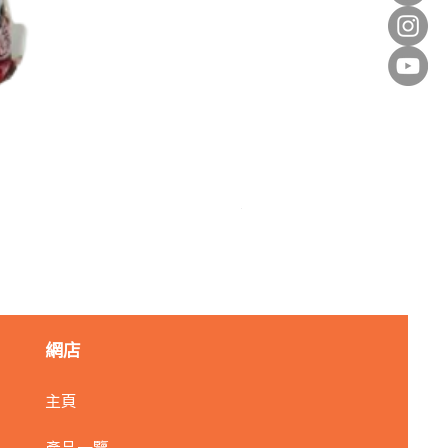
麥田金紅豆沙餡(急凍)/1kg
價格
HK$140.00
網店
主頁
產品一覽