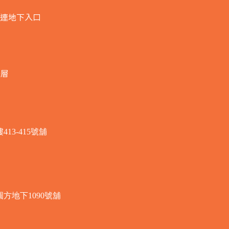
連地下入口​
全層
3-415號舖
方地下1090號舖