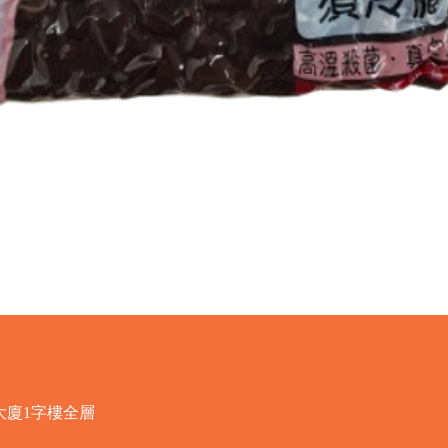
快速瀏覽
大廈1字樓全層