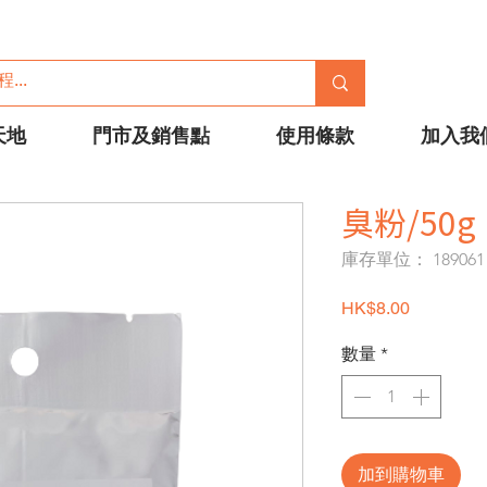
天地
門市及銷售點
使用條款
加入我
臭粉/50g
庫存單位： 189061
價格
HK$8.00
數量
*
加到購物車