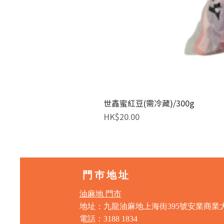
世鑫蜜紅豆(需冷藏)/300g
價格
HK$20.00
門巿地址
油麻地 門市
地址：九龍油麻地上海街395號安業商業
電話：3188 1834