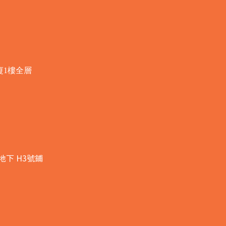
廈1樓全層
地下 H3號鋪