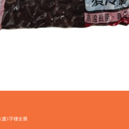
快速瀏覽
大廈1字樓全層