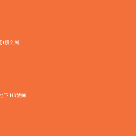
廈1樓全層
地下 H3號鋪