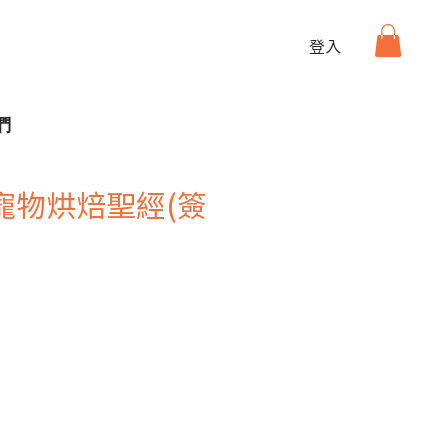
登入
們
寵物烘焙聖經(簽