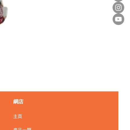
麥田金紅豆沙餡(急凍)/1kg
價格
HK$140.00
網店
主頁
產品一覽