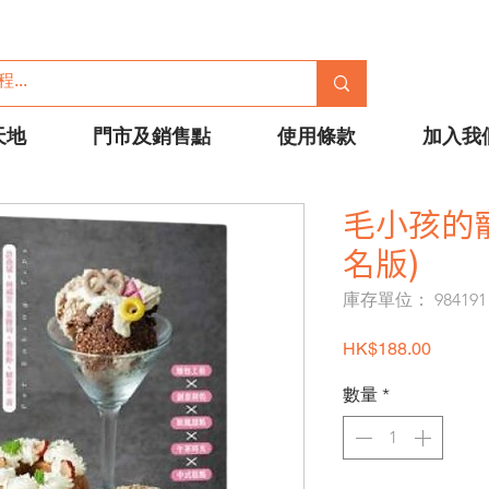
天地
門市及銷售點
使用條款
加入我
毛小孩的
名版)
庫存單位： 984191
價格
HK$188.00
數量
*