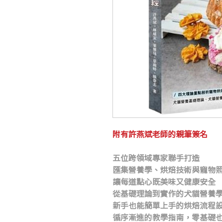
附有許燕斌老師的親筆簽名
五位跨領域專家聯手打造
匯集營養學、烘焙技術與寵物
讓每道點心既美味又健康安全
從基礎理論到實作的犬貓營養
新手也能簡單上手的烘焙流程
循序漸進的教學指南，零基礎