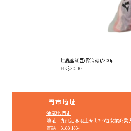
世鑫蜜紅豆(需冷藏)/300g
價格
HK$20.00
門巿地址
油麻地 門市
地址：九龍油麻地上海街395號安業商業
電話：3188 1834