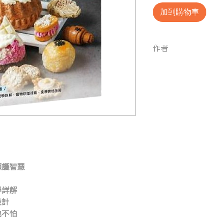
加到購物車
作者
許燕斌, 林威宜, 葉
照護智慧
學詳解
設計
也不怕