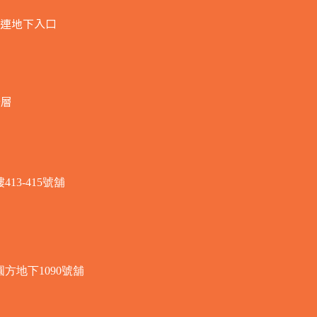
連地下入口​
全層
3-415號舖
方地下1090號舖