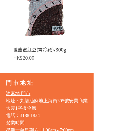
世鑫蜜紅豆(需冷藏)/300g
麥田金紅豆沙餡(急凍)/1
價格
價格
HK$20.00
HK$140.00
門巿地址
油麻地 門市
地址：九龍油麻地上海街395號安業商業
大廈1字樓全層
電話：3188 1834
營業時間
星期一至星期六 11:00am - 7:00pm