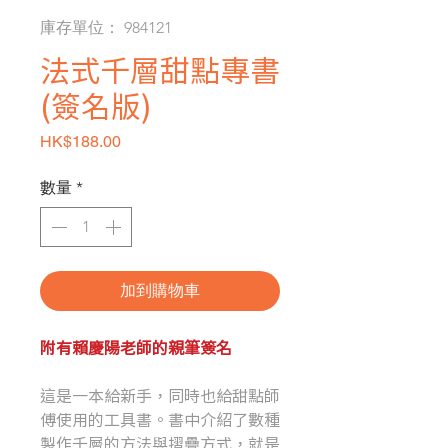
庫存單位： 984121
法式千層甜點專書
(簽名版)
價格
HK$188.00
數量
*
加到購物車
附有賴慶陽老師的親筆簽名
這是一本給新手，同時也給甜點師
傅使用的工具書。書中介紹了數種
製作千層的方法與摺疊方式，就是