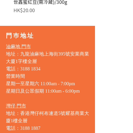
世鑫蜜紅豆(需冷藏)/300g
麥田金紅豆沙餡(急凍)/1
價格
價格
HK$20.00
HK$140.00
門巿地址
油麻地 門市
地址：九龍油麻地上海街395號安業商業
大廈1字樓全層
電話：3188 1834
營業時間
星期一至星期六 11:00am - 7:00pm
星期日及公眾假期 11:00am - 6:00pm
灣仔 門市
地址：香港灣仔柯布連道5號耀基商業大
廈1樓全層
電話：3188 1887