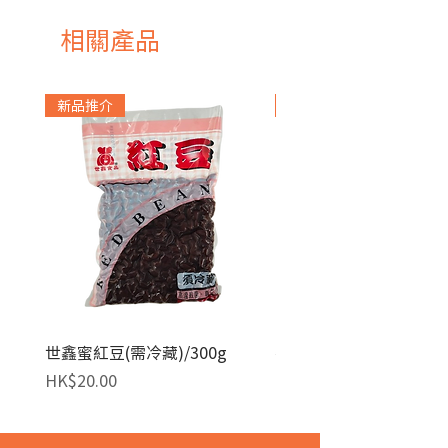
相關產品
新品推介
急凍貨品
世鑫蜜紅豆(需冷藏)/300g
麥田金紅豆沙餡(急凍)/1
價格
價格
HK$20.00
HK$140.00