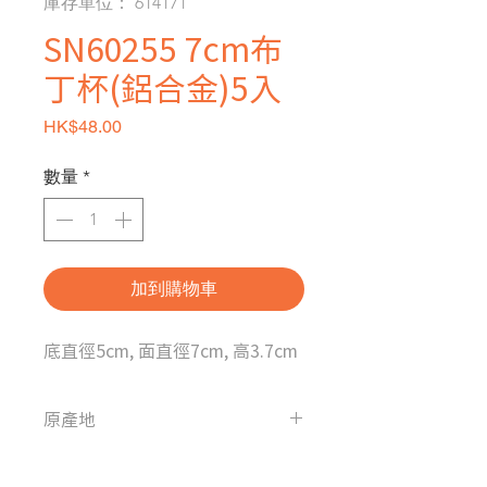
庫存單位： 614171
SN60255 7cm布
丁杯(鋁合金)5入
價格
HK$48.00
數量
*
加到購物車
底直徑5cm, 面直徑7cm, 高3.7cm
原產地
台灣