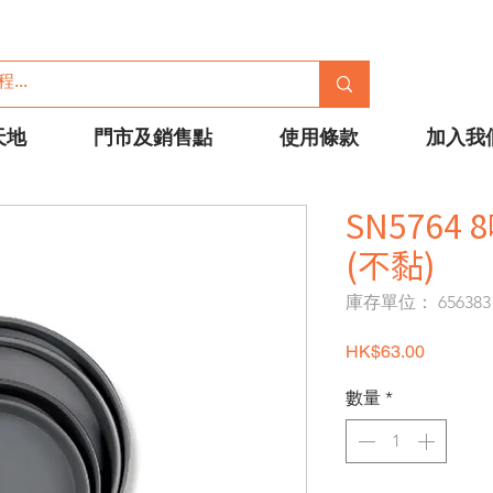
天地
門市及銷售點
使用條款
加入我
SN5764 
(不黏)
庫存單位： 656383
價格
HK$63.00
數量
*