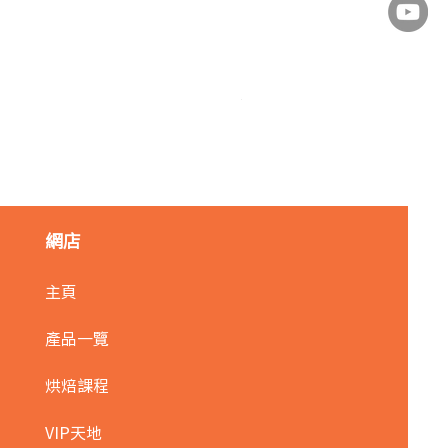
麥田金紅豆沙餡(急凍)/1kg
價格
HK$140.00
網店
主頁
產品一覽
烘焙課程
VIP天地