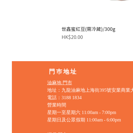
世鑫蜜紅豆(需冷藏)/300g
價格
HK$20.00
門巿地址
油麻地 門市
地址：九龍油麻地上海街395號安業商業
電話：3188 1834
營業時間
星期一至星期六 11:00am - 7:00pm
星期日及公眾假期 11:00am - 6:00pm