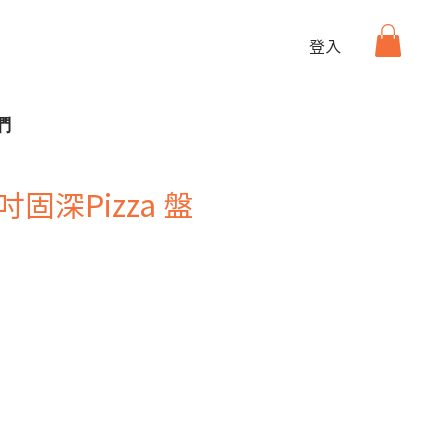
登入
們
8吋固深Pizza 盤