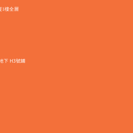
廈1樓全層
地下 H3號鋪