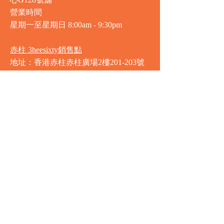
心G128號舖
營業時間
星期一至星期日
8:00am - 9:30pm
赤柱 3heesixty銷售點
地址：香港赤柱赤柱廣場2樓201-203號
舖
營業時間
星期一至星期日
8:00am - 9:30pm
銅鑼灣 Market Place銷售點
地址：銅鑼灣渣甸街5-19號京華中心地
庫連地下入口​
營業時間
星期一至星期日 8:30am - 11:00pm
中環 Market Place銷售點
地址：中環德輔道中77號盈置大廈地庫
全層
星期一至星期六 8:00am - 10:00pm