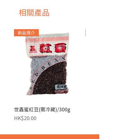
相關產品
新品推介
急凍貨品
世鑫蜜紅豆(需冷藏)/300g
麥田金紅豆沙餡(急凍)/1
價格
價格
HK$20.00
HK$140.00