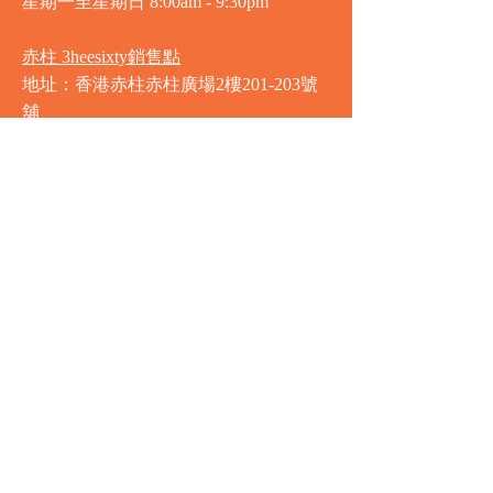
星期一至星期日
8:00am - 9:30pm
赤柱 3heesixty銷售點
地址：香港赤柱赤柱廣場2樓201-203號
舖
營業時間
星期一至星期日
8:00am - 9:30pm
銅鑼灣 Market Place銷售點
地址：銅鑼灣渣甸街5-19號京華中心地
庫連地下入口​
營業時間
星期一至星期日 8:30am - 11:00pm
中環 Market Place銷售點
地址：中環德輔道中77號盈置大廈地庫
全層
星期一至星期六 8:00am - 10:00pm
星期日及公眾假期 9:00am - 10:00pm