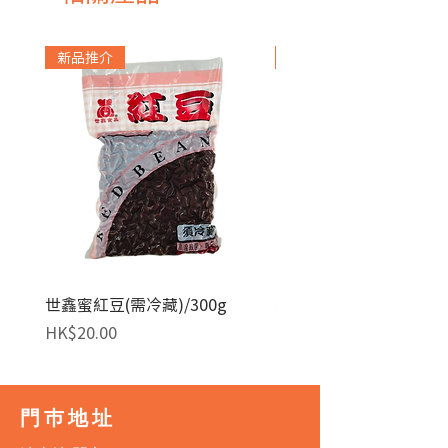
新品推介
急凍貨品
世鑫蜜紅豆(需冷藏)/300g
麥田金紅豆沙餡(急凍)/1
價格
價格
HK$20.00
HK$140.00
門巿地址