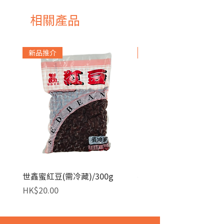
相關產品
新品推介
急凍貨品
世鑫蜜紅豆(需冷藏)/300g
麥田金紅豆沙餡(急凍)/1
價格
價格
HK$20.00
HK$140.00