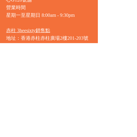
心G128號舖
營業時間
星期一至星期日
8:00am - 9:30pm
赤柱 3heesixty銷售點
地址：香港赤柱赤柱廣場2樓201-203號
舖
營業時間
星期一至星期日
8:00am - 9:30pm
銅鑼灣 Market Place銷售點
地址：銅鑼灣渣甸街5-19號京華中心地
庫連地下入口​
營業時間
星期一至星期日 8:30am - 11:00pm
中環 Market Place銷售點
地址：中環德輔道中77號盈置大廈地庫
全層
星期一至星期六 8:00am - 10:00pm