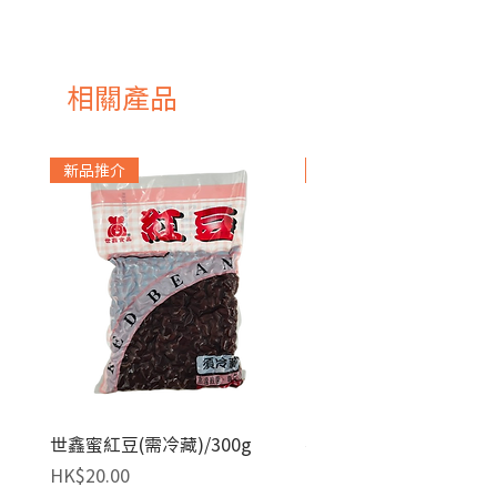
日本
相關產品
新品推介
急凍貨品
世鑫蜜紅豆(需冷藏)/300g
麥田金紅豆沙餡(急凍)/1
價格
價格
HK$20.00
HK$140.00