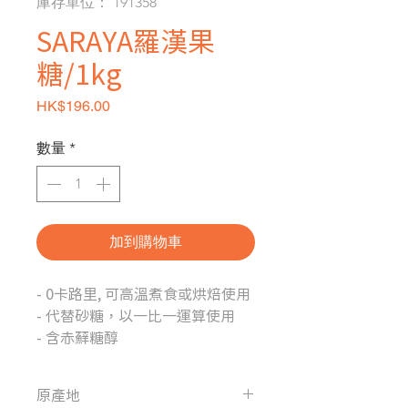
庫存單位： 191358
SARAYA羅漢果
糖/1kg
價格
HK$196.00
數量
*
加到購物車
- 0卡路里, 可高溫煮食或烘焙使用
- 代替砂糖，以一比一運算使用
- 含赤蘚糖醇
原產地