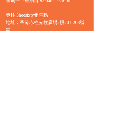
星期一至星期日
8:00am - 9:30pm
赤柱 3heesixty銷售點
地址：香港赤柱赤柱廣場2樓201-203號
舖
營業時間
星期一至星期日
8:00am - 9:30pm
銅鑼灣 Market Place銷售點
地址：銅鑼灣渣甸街5-19號京華中心地
庫連地下入口​
營業時間
星期一至星期日 8:30am - 11:00pm
中環 Market Place銷售點
地址：中環德輔道中77號盈置大廈地庫
全層
星期一至星期六 8:00am - 10:00pm
星期日及公眾假期 9:00am - 10:00pm