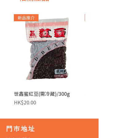
新品推介
急凍貨品
世鑫蜜紅豆(需冷藏)/300g
麥田金紅豆沙餡(急凍)/1
價格
價格
HK$20.00
HK$140.00
門巿地址