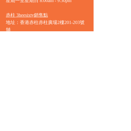
星期一至星期日
8:00am - 9:30pm
赤柱 3heesixty銷售點
地址：香港赤柱赤柱廣場2樓201-203號
舖
營業時間
星期一至星期日
8:00am - 9:30pm
銅鑼灣 Market Place銷售點
地址：銅鑼灣渣甸街5-19號京華中心地
庫連地下入口​
營業時間
星期一至星期日 8:30am - 11:00pm
中環 Market Place銷售點
地址：中環德輔道中77號盈置大廈地庫
全層
星期一至星期六 8:00am - 10:00pm
星期日及公眾假期 9:00am - 10:00pm