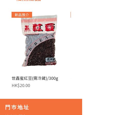
新品推介
急凍貨品
世鑫蜜紅豆(需冷藏)/300g
麥田金紅豆沙餡(急凍)/1
價格
價格
HK$20.00
HK$140.00
門巿地址