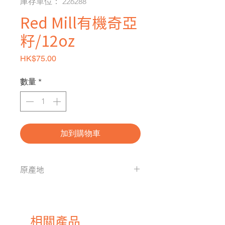
庫存單位： 226288
Red Mill有機奇亞
籽/12oz
價格
HK$75.00
數量
*
加到購物車
原產地
美國
相關產品