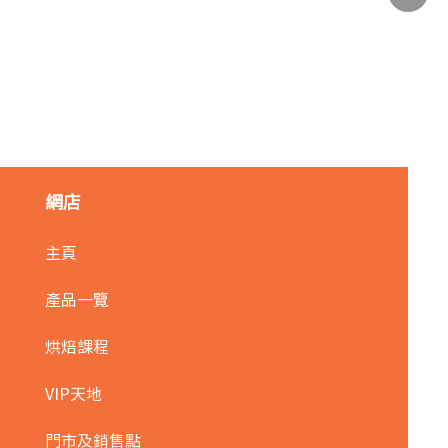
麥田金紅豆沙餡(急凍)/1kg
價格
HK$140.00
網店
主頁
產品一覽
烘焙課程
VIP天地
門市及銷售點