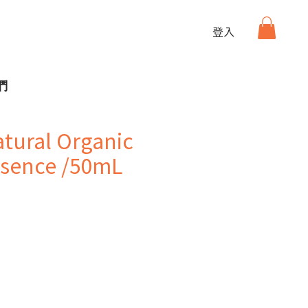
登入
們
tural Organic
ssence /50mL