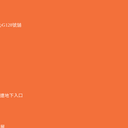
G128號舖
連地下入口​
全層