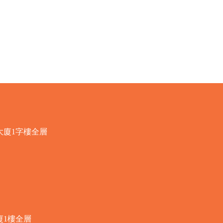
快速瀏覽
大廈1字樓全層
廈1樓全層