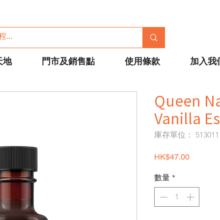
天地
門市及銷售點
使用條款
加入我
Queen Na
Vanilla E
庫存單位： 513011
價格
HK$47.00
數量
*