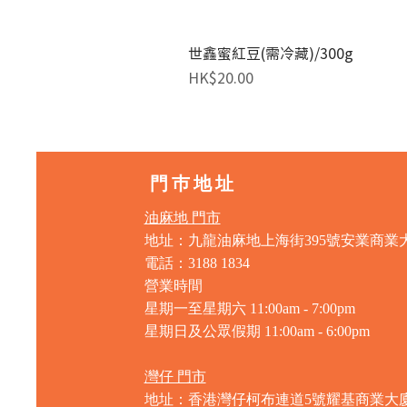
世鑫蜜紅豆(需冷藏)/300g
價格
HK$20.00
門巿地址
油麻地 門市
地址：九龍油麻地上海街395號安業商業
電話：3188 1834
營業時間
星期一至星期六 11:00am - 7:00pm
星期日及公眾假期 11:00am - 6:00pm
灣仔 門市
地址：香港灣仔柯布連道5號耀基商業大