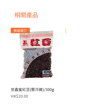
相關產品
新品推介
急凍貨品
世鑫蜜紅豆(需冷藏)/300g
麥田金紅豆沙餡(急凍)/1
價格
價格
HK$20.00
HK$140.00