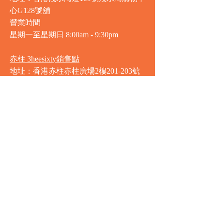
心G128號舖
營業時間
星期一至星期日
8:00am - 9:30pm
赤柱 3heesixty銷售點
地址：香港赤柱赤柱廣場2樓201-203號
舖
營業時間
星期一至星期日
8:00am - 9:30pm
銅鑼灣 Market Place銷售點
地址：銅鑼灣渣甸街5-19號京華中心地
庫連地下入口​
營業時間
星期一至星期日 8:30am - 11:00pm
中環 Market Place銷售點
地址：中環德輔道中77號盈置大廈地庫
全層