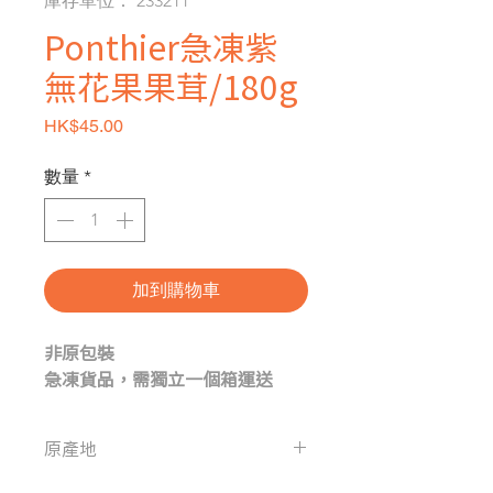
庫存單位： 233211
Ponthier急凍紫
無花果果茸/180g
價格
HK$45.00
數量
*
加到購物車
非原包裝
急凍貨品，需獨立一個箱運送
原產地
法國