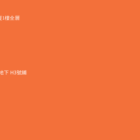
廈1樓全層
地下 H3號鋪