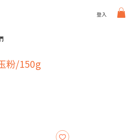
登入
們
玉粉/150g