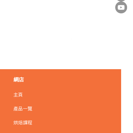
片栗粉/140g
價格
HK$13.00
網店
主頁
產品一覽
烘焙課程