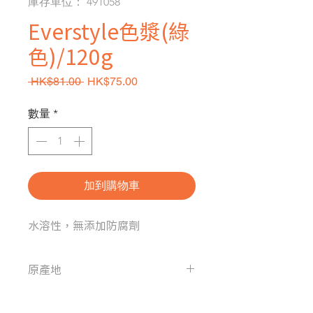
庫存單位： 491058
Everstyle色漿(綠
色)/120g
一般價格
促銷價格
 HK$81.00 
HK$75.00
數量
*
加到購物車
水溶性，無添加防腐劑
原產地
台灣