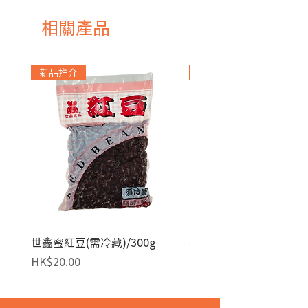
相關產品
新品推介
急凍貨品
世鑫蜜紅豆(需冷藏)/300g
麥田金紅豆沙餡(急凍)/1
價格
價格
HK$20.00
HK$140.00