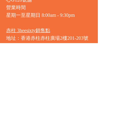
心G128號舖
營業時間
星期一至星期日
8:00am - 9:30pm
赤柱 3heesixty銷售點
地址：香港赤柱赤柱廣場2樓201-203號
舖
營業時間
星期一至星期日
8:00am - 9:30pm
銅鑼灣 Market Place銷售點
地址：銅鑼灣渣甸街5-19號京華中心地
庫連地下入口​
營業時間
星期一至星期日 8:30am - 11:00pm
中環 Market Place銷售點
地址：中環德輔道中77號盈置大廈地庫
全層
星期一至星期六 8:00am - 10:00pm