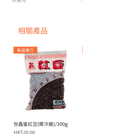
法國
相關產品
新品推介
急凍貨品
世鑫蜜紅豆(需冷藏)/300g
麥田金紅豆沙餡(急凍)/1
價格
價格
HK$20.00
HK$140.00