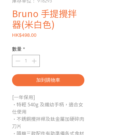
庫存單位： 918293
Bruno 手提攪拌
器(米白色)
價格
HK$498.00
數量
*
加到購物車
[一年保用]
・特輕 540g 及纖幼手柄，適合女
仕使用
・不銹鋼攪拌桿及鈦金屬加硬碎肉
刀片
・隨機三款配件有助準備各式食材