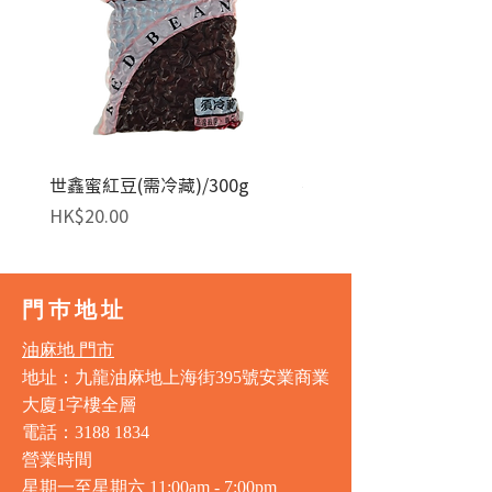
世鑫蜜紅豆(需冷藏)/300g
麥田金紅豆沙餡(急凍)/1
價格
價格
HK$20.00
HK$140.00
門巿地址
油麻地 門市
地址：九龍油麻地上海街395號安業商業
大廈1字樓全層
電話：3188 1834
營業時間
星期一至星期六 11:00am - 7:00pm