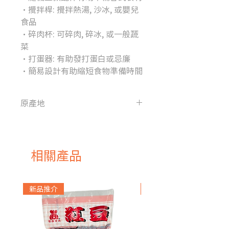
・攪拌桿: 攪拌熱湯, 沙冰, 或嬰兒
食品
・碎肉杯: 可碎肉, 碎冰, 或一般蔬
菜
・打蛋器: 有助發打蛋白或忌廉
・簡易設計有助縮短食物準備時間
原產地
中國
相關產品
新品推介
急凍貨品