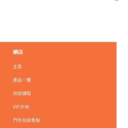
麥田金紅豆沙餡(急凍)/1kg
價格
HK$140.00
網店
主頁
產品一覽
烘焙課程
VIP天地
門市及銷售點