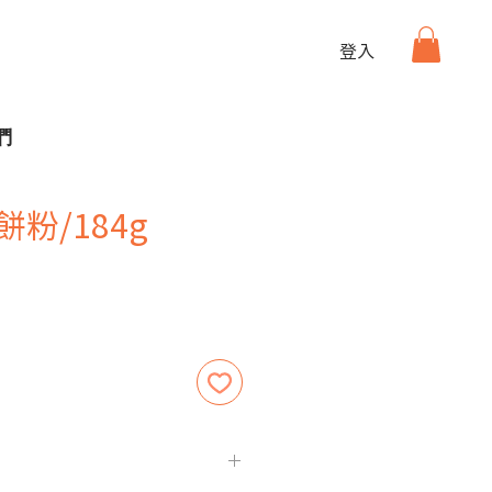
登入
們
餅粉/184g