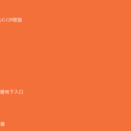
G128號舖
連地下入口​
全層