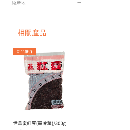
原產地
中國
相關產品
新品推介
急凍貨品
世鑫蜜紅豆(需冷藏)/300g
麥田金紅豆沙餡(急凍)/1