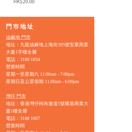
價格
價格
HK$20.00
HK$140.00
門巿地址
油麻地 門市
地址：九龍油麻地上海街395號安業商業
大廈1字樓全層
電話：3188 1834
營業時間
星期一至星期六 11:00am - 7:00pm
星期日及公眾假期 11:00am - 6:00pm
灣仔 門市
地址：香港灣仔柯布連道5號耀基商業大
廈1樓全層
電話：3188 1887
營業時間