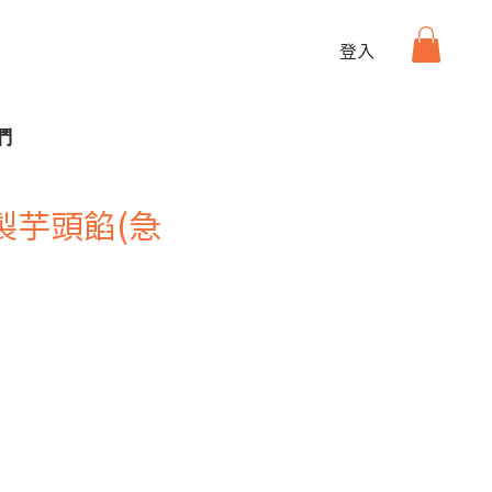
登入
們
製芋頭餡(急