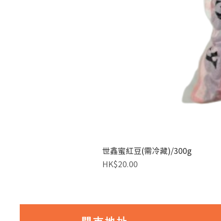
世鑫蜜紅豆(需冷藏)/300g
價格
HK$20.00