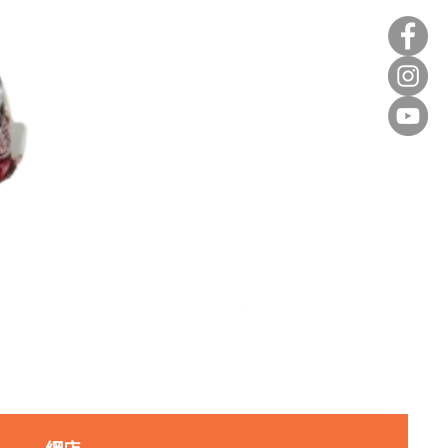
麥田金紅豆沙餡(急凍)/1kg
價格
HK$140.00