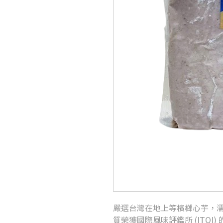
嚴選台灣在地上等檳榔心芋，
質榮獲國際風味評鑑所 (ITQ