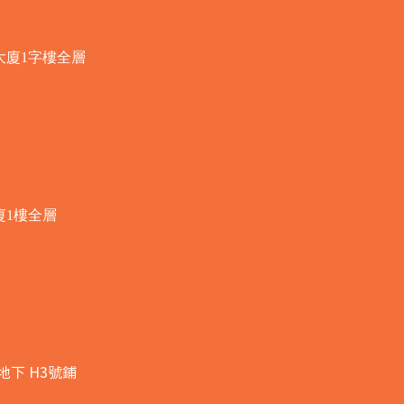
大廈1字樓全層
廈1樓全層
地下 H3號鋪