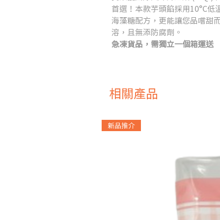
首選！本款芋頭餡採用10°C低
海藻糖配方，更能讓您品嚐甜
溶，且無添防腐劑。
急凍貨品，需獨立一個箱運送
相關產品
新品推介