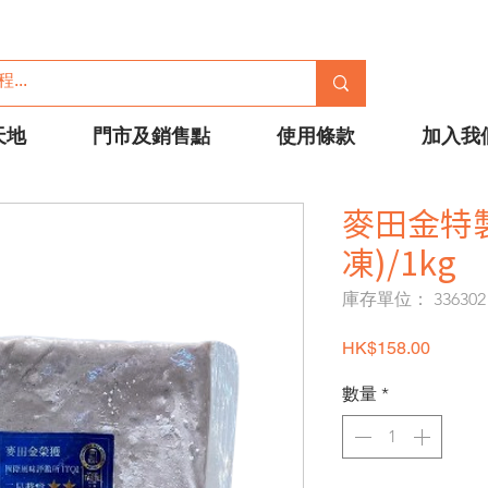
天地
門市及銷售點
使用條款
加入我
麥田金特
凍)/1kg
庫存單位： 336302
價格
HK$158.00
數量
*