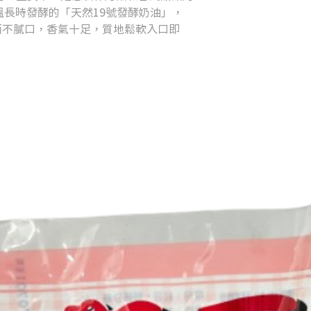
溫長時發酵的「天然19號發酵奶油」，
而不膩口，香氣十足，質地鬆軟入口即