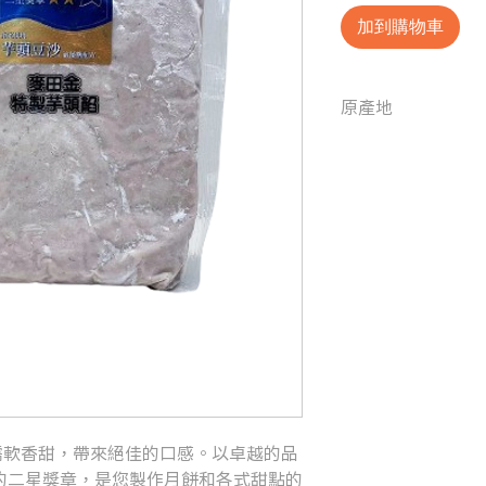
加到購物車
原產地
台灣
濡軟香甜，帶來絕佳的口感。以卓越的品
I) 的二星獎章，是您製作月餅和各式甜點的