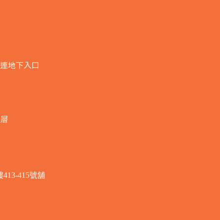
連地下入口​
全層
3-415號舖