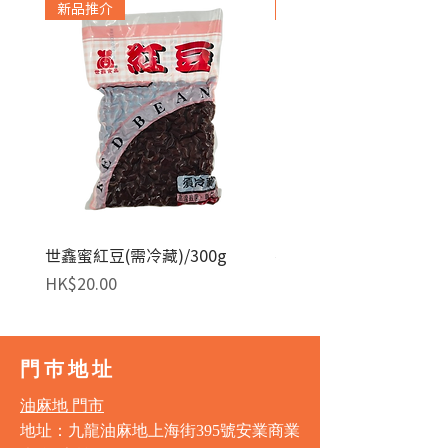
新品推介
急凍貨品
世鑫蜜紅豆(需冷藏)/300g
麥田金紅豆沙餡(急凍)/1
價格
價格
HK$20.00
HK$140.00
門巿地址
油麻地 門市
地址：九龍油麻地上海街395號安業商業