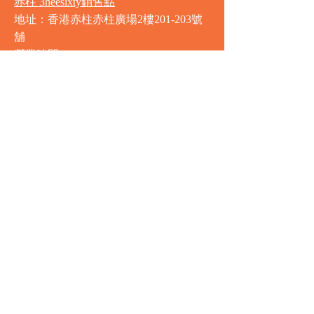
赤柱 3heesixty銷售點
地址：香港赤柱赤柱廣場2樓201-203號
舖
營業時間
星期一至星期日
8:00am - 9:30pm
銅鑼灣 Market Place銷售點
地址：銅鑼灣渣甸街5-19號京華中心地
庫連地下入口​
營業時間
星期一至星期日 8:30am - 11:00pm
中環 Market Place銷售點
地址：中環德輔道中77號盈置大廈地庫
全層
星期一至星期六 8:00am - 10:00pm
星期日及公眾假期 9:00am - 10:00pm
圍方 Market Place銷售點
地址：新界沙田車公廟路18號圍方商場4