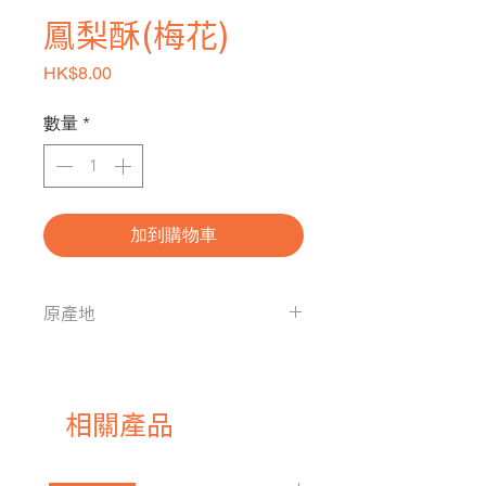
鳳梨酥(梅花)
價格
HK$8.00
數量
*
加到購物車
原產地
中國
相關產品