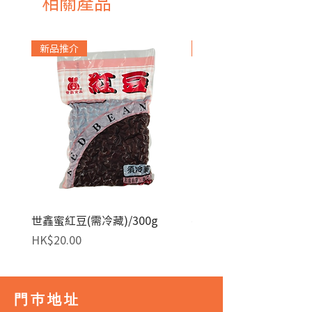
相關產品
新品推介
急凍貨品
世鑫蜜紅豆(需冷藏)/300g
麥田金紅豆沙餡(急凍)/1
價格
價格
HK$20.00
HK$140.00
門巿地址