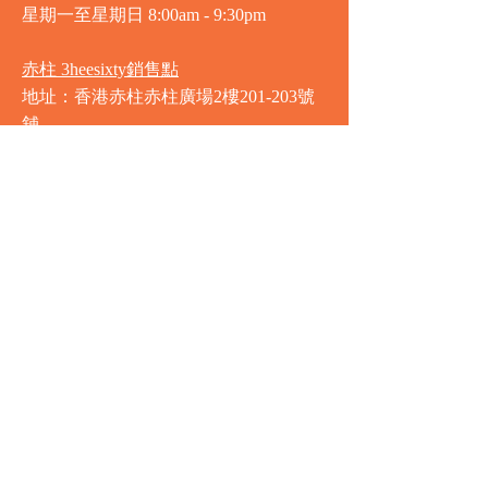
星期一至星期日
8:00am - 9:30pm
赤柱 3heesixty銷售點
地址：香港赤柱赤柱廣場2樓201-203號
舖
營業時間
星期一至星期日
8:00am - 9:30pm
銅鑼灣 Market Place銷售點
地址：銅鑼灣渣甸街5-19號京華中心地
庫連地下入口​
營業時間
星期一至星期日 8:30am - 11:00pm
中環 Market Place銷售點
地址：中環德輔道中77號盈置大廈地庫
全層
星期一至星期六 8:00am - 10:00pm
星期日及公眾假期 9:00am - 10:00pm