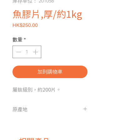
庫存單位： 201058
魚膠片,厚/約1kg
價格
HK$250.00
數量
*
加到購物車
屬鈦級別，約200片。
原產地
德國