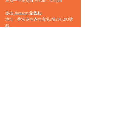
星期一至星期日
8:00am - 9:30pm
赤柱 3heesixty銷售點
地址：香港赤柱赤柱廣場2樓201-203號
舖
營業時間
星期一至星期日
8:00am - 9:30pm
銅鑼灣 Market Place銷售點
地址：銅鑼灣渣甸街5-19號京華中心地
庫連地下入口​
營業時間
星期一至星期日 8:30am - 11:00pm
中環 Market Place銷售點
地址：中環德輔道中77號盈置大廈地庫
全層
星期一至星期六 8:00am - 10:00pm
星期日及公眾假期 9:00am - 10:00pm