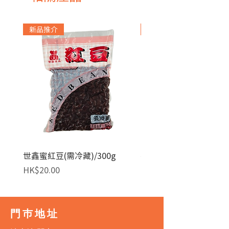
新品推介
急凍貨品
世鑫蜜紅豆(需冷藏)/300g
麥田金紅豆沙餡(急凍)/1
價格
價格
HK$20.00
HK$140.00
門巿地址