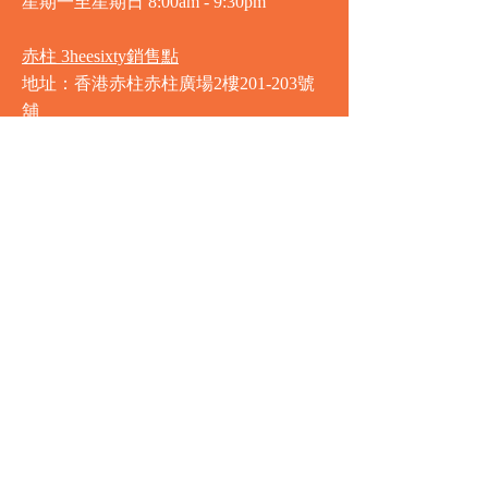
星期一至星期日
8:00am - 9:30pm
赤柱 3heesixty銷售點
地址：香港赤柱赤柱廣場2樓201-203號
舖
營業時間
星期一至星期日
8:00am - 9:30pm
銅鑼灣 Market Place銷售點
地址：銅鑼灣渣甸街5-19號京華中心地
庫連地下入口​
營業時間
星期一至星期日 8:30am - 11:00pm
中環 Market Place銷售點
地址：中環德輔道中77號盈置大廈地庫
全層
星期一至星期六 8:00am - 10:00pm
星期日及公眾假期 9:00am - 10:00pm