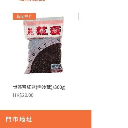
新品推介
急凍貨品
世鑫蜜紅豆(需冷藏)/300g
麥田金紅豆沙餡(急凍)/1
價格
價格
HK$20.00
HK$140.00
門巿地址