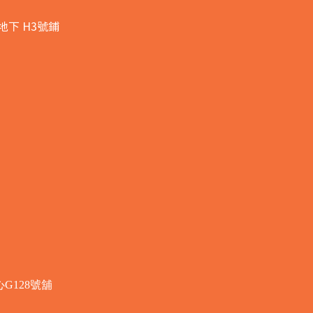
地下 H3號鋪
G128號舖