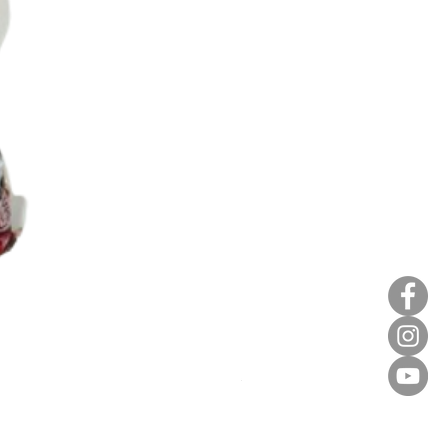
麥田金紅豆沙餡(急凍)/1kg
價格
HK$140.00