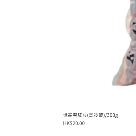
世鑫蜜紅豆(需冷藏)/300g
價格
HK$20.00