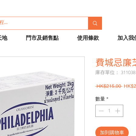
天地
門市及銷售點
使用條款
加入我
費城忌廉芝
庫存單位： 311038
一般
 HK$215.00 
HK$2
數量
*
加到購物車