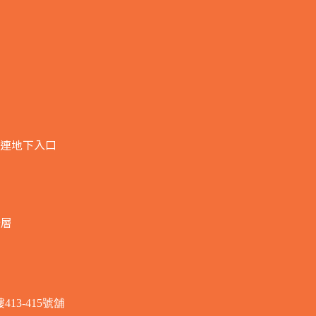
連地下入口​
全層
3-415號舖