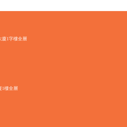
大廈1字樓全層
廈1樓全層