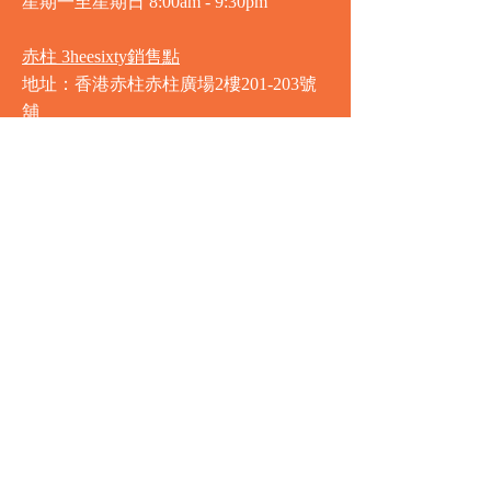
星期一至星期日
8:00am - 9:30pm
赤柱 3heesixty銷售點
地址：香港赤柱赤柱廣場2樓201-203號
舖
營業時間
星期一至星期日
8:00am - 9:30pm
銅鑼灣 Market Place銷售點
地址：銅鑼灣渣甸街5-19號京華中心地
庫連地下入口​
營業時間
星期一至星期日 8:30am - 11:00pm
中環 Market Place銷售點
地址：中環德輔道中77號盈置大廈地庫
全層
星期一至星期六 8:00am - 10:00pm
星期日及公眾假期 9:00am - 10:00pm