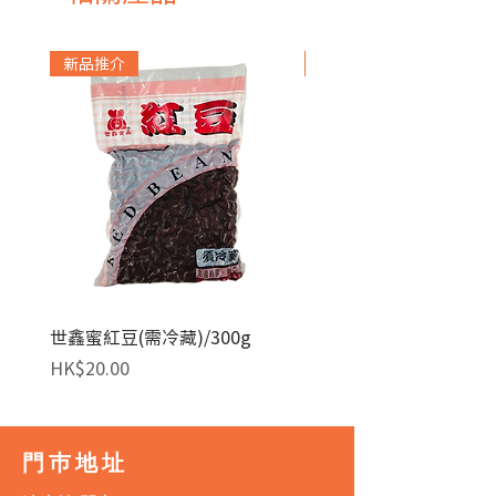
新品推介
急凍貨品
世鑫蜜紅豆(需冷藏)/300g
麥田金紅豆沙餡(急凍)/1
價格
價格
HK$20.00
HK$140.00
門巿地址