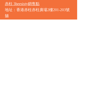
赤柱 3heesixty銷售點
地址：香港赤柱赤柱廣場2樓201-203號
舖
營業時間
星期一至星期日
8:00am - 9:30pm
銅鑼灣 Market Place銷售點
地址：銅鑼灣渣甸街5-19號京華中心地
庫連地下入口​
營業時間
星期一至星期日 8:30am - 11:00pm
中環 Market Place銷售點
地址：中環德輔道中77號盈置大廈地庫
全層
星期一至星期六 8:00am - 10:00pm
星期日及公眾假期 9:00am - 10:00pm
圍方 Market Place銷售點