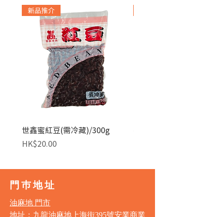
新品推介
急凍貨品
世鑫蜜紅豆(需冷藏)/300g
麥田金紅豆沙餡(急凍)/1
價格
價格
HK$20.00
HK$140.00
門巿地址
油麻地 門市
地址：九龍油麻地上海街395號安業商業