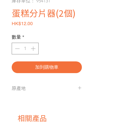
庫存單位： 954131
蛋糕分片器(2個)
價格
HK$12.00
數量
*
加到購物車
原產地
中國
相關產品