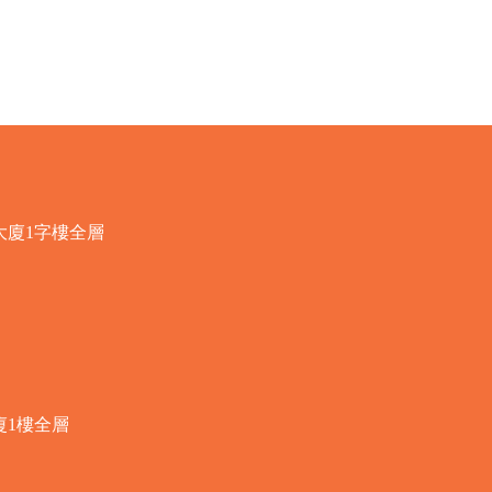
快速瀏覽
大廈1字樓全層
廈1樓全層