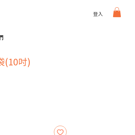
登入
們
(10吋)