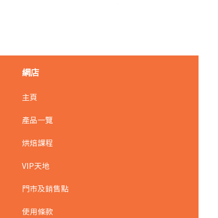
麥田金紅豆沙餡(急凍)/1kg
價格
HK$140.00
網店
主頁
產品一覽
烘焙課程
VIP天地
門市及銷售點
使用條款