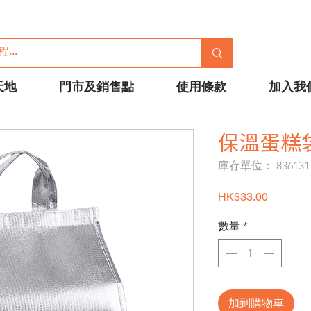
天地
門市及銷售點
使用條款
加入我
保溫蛋糕袋
庫存單位： 836131
價格
HK$33.00
數量
*
加到購物車