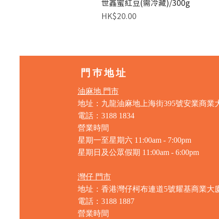
世鑫蜜紅豆(需冷藏)/300g
價格
HK$20.00
門巿地址
油麻地 門市
地址：九龍油麻地上海街395號安業商業
電話：3188 1834
營業時間
星期一至星期六 11:00am - 7:00pm
星期日及公眾假期 11:00am - 6:00pm
灣仔 門市
地址：香港灣仔柯布連道5號耀基商業大
電話：3188 1887
營業時間