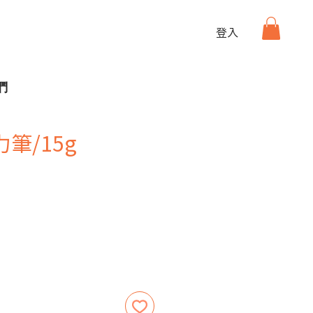
登入
們
筆/15g