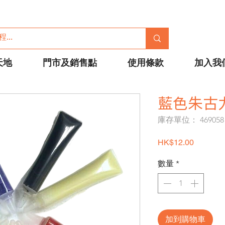
天地
門市及銷售點
使用條款
加入我
藍色朱古力
庫存單位： 469058
價格
HK$12.00
數量
*
加到購物車