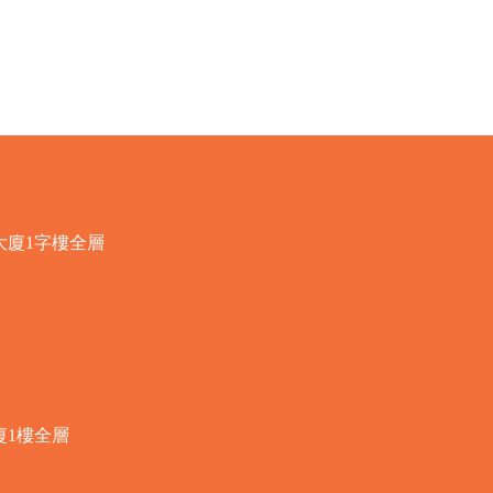
快速瀏覽
大廈1字樓全層
廈1樓全層