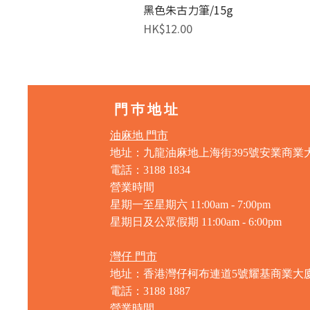
黑色朱古力筆/15g
價格
HK$12.00
門巿地址
油麻地 門市
地址：九龍油麻地上海街395號安業商業
電話：3188 1834
營業時間
星期一至星期六 11:00am - 7:00pm
星期日及公眾假期 11:00am - 6:00pm
灣仔 門市
地址：香港灣仔柯布連道5號耀基商業大
電話：3188 1887
營業時間