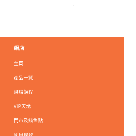
橙色朱古力筆/15g
價格
HK$12.00
網店
主頁
產品一覽
烘焙課程
VIP天地
門市及銷售點
使用條款