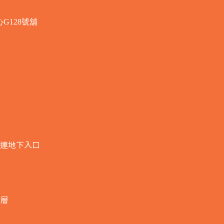
G128號舖
連地下入口​
全層