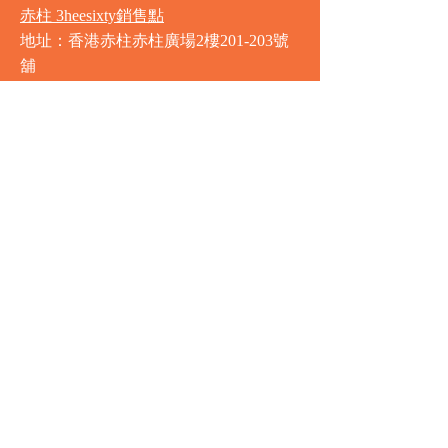
赤柱 3heesixty銷售點
地址：香港赤柱赤柱廣場2樓201-203號
舖
營業時間
星期一至星期日
8:00am - 9:30pm
銅鑼灣 Market Place銷售點
地址：銅鑼灣渣甸街5-19號京華中心地
庫連地下入口​
營業時間
星期一至星期日 8:30am - 11:00pm
中環 Market Place銷售點
地址：中環德輔道中77號盈置大廈地庫
全層
星期一至星期六 8:00am - 10:00pm
星期日及公眾假期 9:00am - 10:00pm
圍方 Market Place銷售點