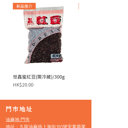
新品推介
急凍貨品
世鑫蜜紅豆(需冷藏)/300g
麥田金紅豆沙餡(急凍)/1
價格
價格
HK$20.00
HK$140.00
門巿地址
油麻地 門市
地址：九龍油麻地上海街395號安業商業