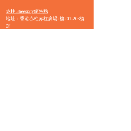
赤柱 3heesixty銷售點
地址：香港赤柱赤柱廣場2樓201-203號
舖
營業時間
星期一至星期日
8:00am - 9:30pm
銅鑼灣 Market Place銷售點
地址：銅鑼灣渣甸街5-19號京華中心地
庫連地下入口​
營業時間
星期一至星期日 8:30am - 11:00pm
中環 Market Place銷售點
地址：中環德輔道中77號盈置大廈地庫
全層
星期一至星期六 8:00am - 10:00pm
星期日及公眾假期 9:00am - 10:00pm