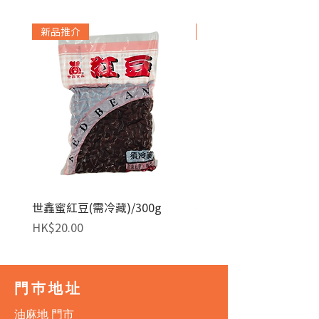
新品推介
急凍貨品
世鑫蜜紅豆(需冷藏)/300g
麥田金紅豆沙餡(急凍)/1
價格
價格
HK$20.00
HK$140.00
門巿地址
油麻地 門市