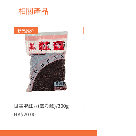
相關產品
新品推介
急凍貨品
世鑫蜜紅豆(需冷藏)/300g
麥田金紅豆沙餡(急凍)/1
價格
價格
HK$20.00
HK$140.00