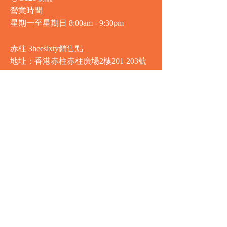
營業時間
星期一至星期日
8:00am - 9:30pm
赤柱 3heesixty銷售點
地址：香港赤柱赤柱廣場2樓201-203號
舖
營業時間
星期一至星期日
8:00am - 9:30pm
銅鑼灣 Market Place銷售點
地址：銅鑼灣渣甸街5-19號京華中心地
庫連地下入口​
營業時間
星期一至星期日 8:30am - 11:00pm
中環 Market Place銷售點
地址：中環德輔道中77號盈置大廈地庫
全層
星期一至星期六 8:00am - 10:00pm