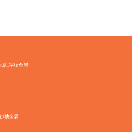
快速瀏覽
大廈1字樓全層
廈1樓全層