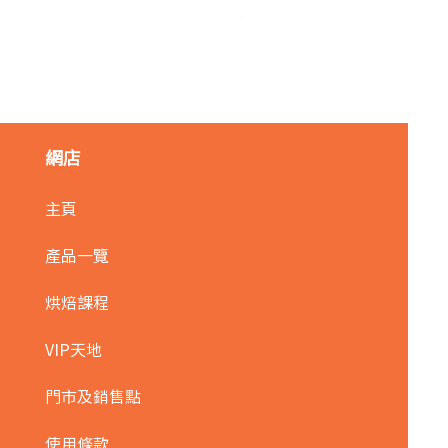
麥田金紅豆沙餡(急凍)/1kg
價格
HK$140.00
網店
主頁
產品一覽
烘焙課程
VIP天地
門市及銷售點
使用條款