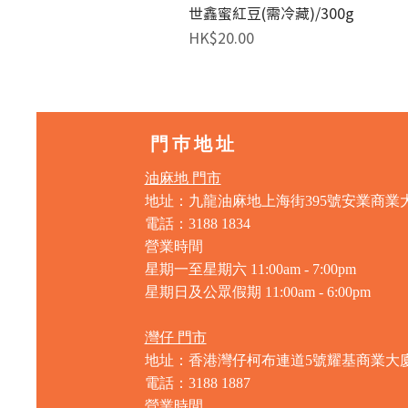
世鑫蜜紅豆(需冷藏)/300g
價格
HK$20.00
門巿地址
油麻地 門市
地址：九龍油麻地上海街395號安業商業
電話：3188 1834
營業時間
星期一至星期六 11:00am - 7:00pm
星期日及公眾假期 11:00am - 6:00pm
灣仔 門市
地址：香港灣仔柯布連道5號耀基商業大
電話：3188 1887
營業時間