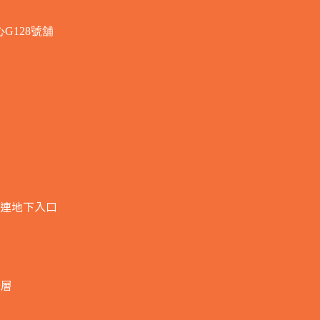
G128號舖
連地下入口​
全層