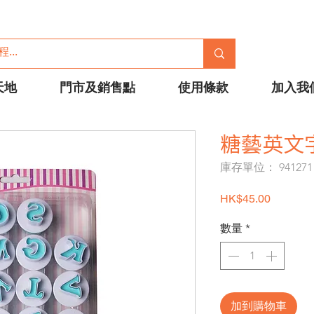
天地
門市及銷售點
使用條款
加入我
糖藝英文
庫存單位： 941271
價格
HK$45.00
數量
*
加到購物車