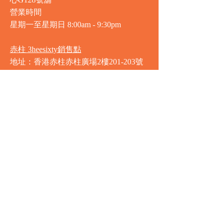
心G128號舖
營業時間
星期一至星期日
8:00am - 9:30pm
赤柱 3heesixty銷售點
地址：香港赤柱赤柱廣場2樓201-203號
舖
營業時間
星期一至星期日
8:00am - 9:30pm
銅鑼灣 Market Place銷售點
地址：銅鑼灣渣甸街5-19號京華中心地
庫連地下入口​
營業時間
星期一至星期日 8:30am - 11:00pm
中環 Market Place銷售點
地址：中環德輔道中77號盈置大廈地庫
全層
星期一至星期六 8:00am - 10:00pm