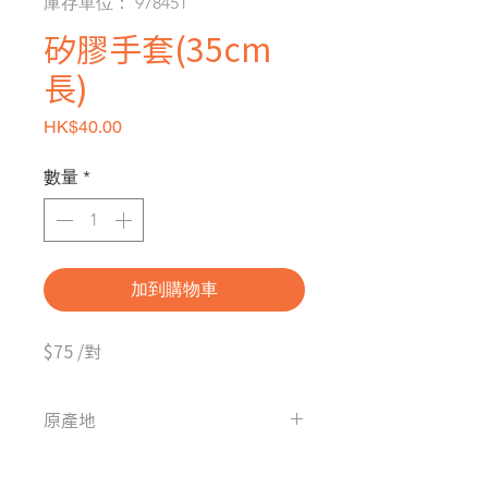
庫存單位： 978451
矽膠手套(35cm
長)
價格
HK$40.00
數量
*
加到購物車
$75 /對
原產地
中國