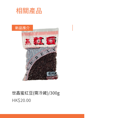
相關產品
新品推介
急凍貨品
世鑫蜜紅豆(需冷藏)/300g
麥田金紅豆沙餡(急凍)/1
價格
價格
HK$20.00
HK$140.00