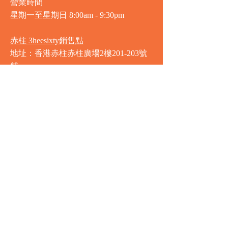
營業時間
星期一至星期日
8:00am - 9:30pm
赤柱 3heesixty銷售點
地址：香港赤柱赤柱廣場2樓201-203號
舖
營業時間
星期一至星期日
8:00am - 9:30pm
銅鑼灣 Market Place銷售點
地址：銅鑼灣渣甸街5-19號京華中心地
庫連地下入口​
營業時間
星期一至星期日 8:30am - 11:00pm
中環 Market Place銷售點
地址：中環德輔道中77號盈置大廈地庫
全層
星期一至星期六 8:00am - 10:00pm