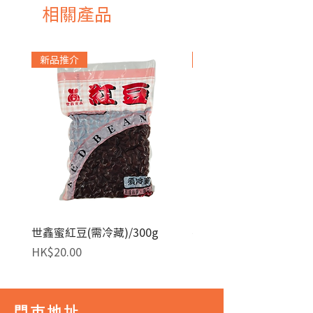
相關產品
新品推介
急凍貨品
世鑫蜜紅豆(需冷藏)/300g
麥田金紅豆沙餡(急凍)/1
價格
價格
HK$20.00
HK$140.00
門巿地址