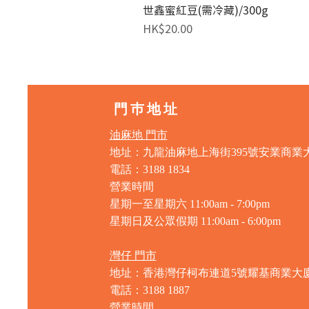
世鑫蜜紅豆(需冷藏)/300g
價格
HK$20.00
門巿地址
油麻地 門市
地址：九龍油麻地上海街395號安業商業
電話：3188 1834
營業時間
星期一至星期六 11:00am - 7:00pm
星期日及公眾假期 11:00am - 6:00pm
灣仔 門市
地址：香港灣仔柯布連道5號耀基商業大
電話：3188 1887
營業時間