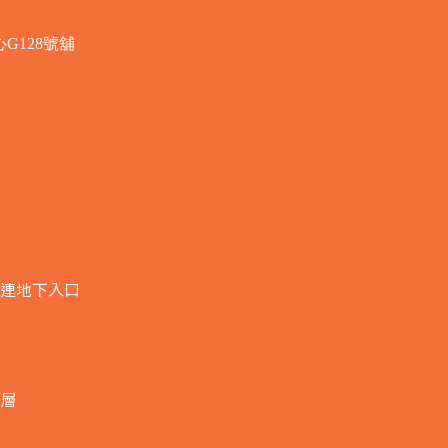
G128號舖
連地下入口​
全層