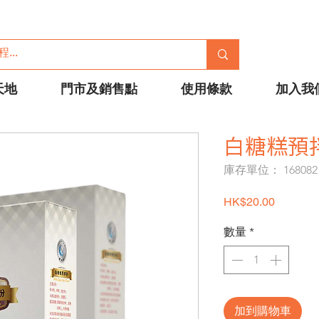
天地
門市及銷售點
使用條款
加入我
白糖糕預拌
庫存單位： 168082
價格
HK$20.00
數量
*
加到購物車