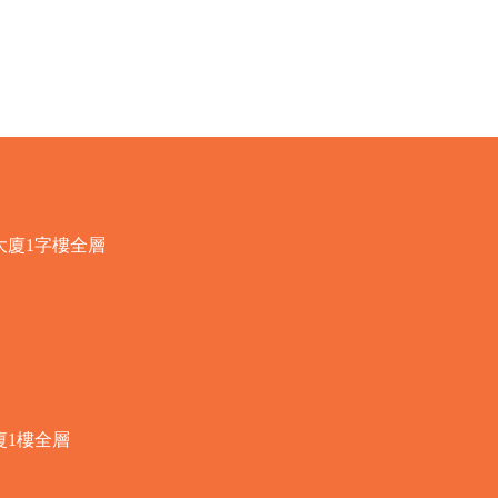
快速瀏覽
大廈1字樓全層
廈1樓全層