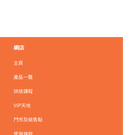
麥田金紅豆沙餡(急凍)/1kg
價格
HK$140.00
網店
主頁
產品一覽
烘焙課程
VIP天地
門市及銷售點
使用條款