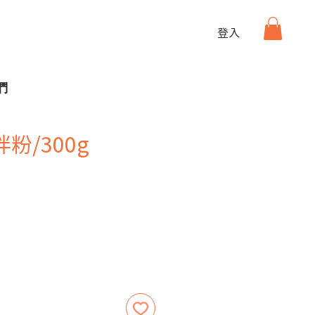
登入
們
粉/300g