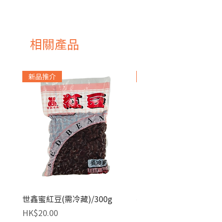
中國
相關產品
新品推介
急凍貨品
世鑫蜜紅豆(需冷藏)/300g
麥田金紅豆沙餡(急凍)/1
價格
價格
HK$20.00
HK$140.00