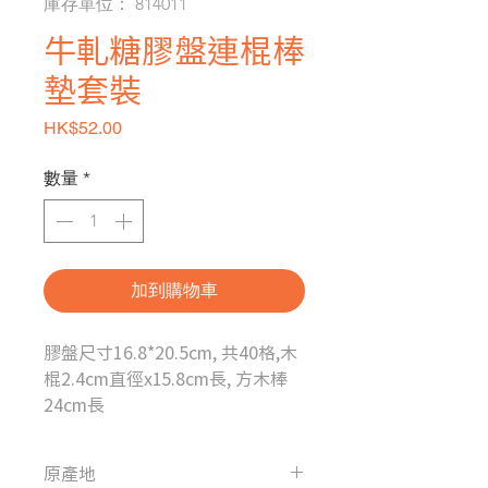
庫存單位： 814011
牛軋糖膠盤連棍棒
墊套裝
價格
HK$52.00
數量
*
加到購物車
膠盤尺寸16.8*20.5cm, 共40格,木
棍2.4cm直徑x15.8cm長, 方木棒
24cm長
原產地