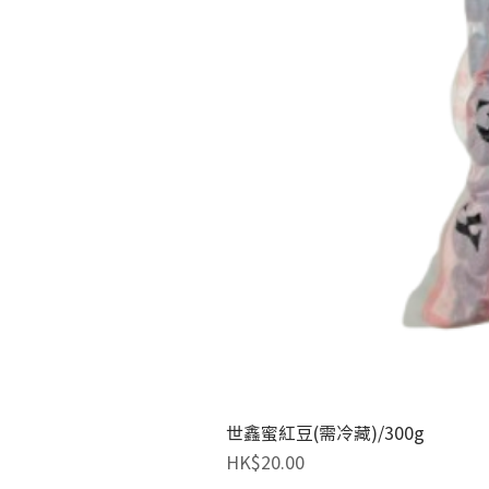
世鑫蜜紅豆(需冷藏)/300g
價格
HK$20.00