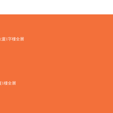
大廈1字樓全層
廈1樓全層