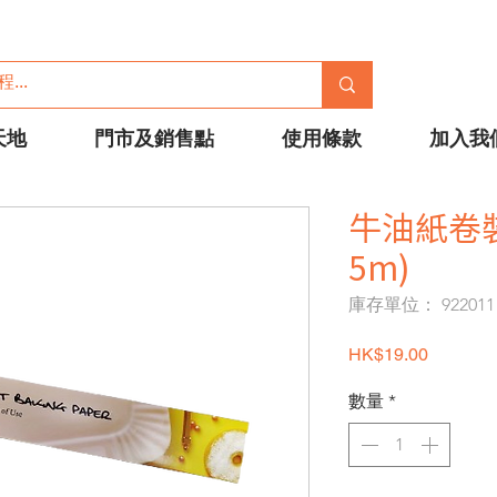
天地
門市及銷售點
使用條款
加入我
牛油紙卷裝(
5m)
庫存單位： 922011
價格
HK$19.00
數量
*