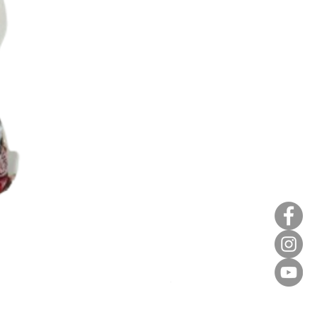
麥田金紅豆沙餡(急凍)/1kg
價格
HK$140.00