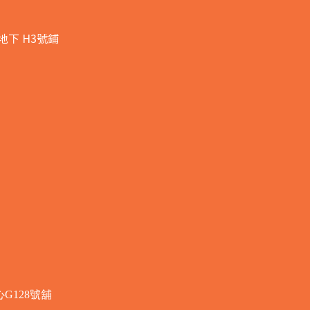
地下 H3號鋪
G128號舖