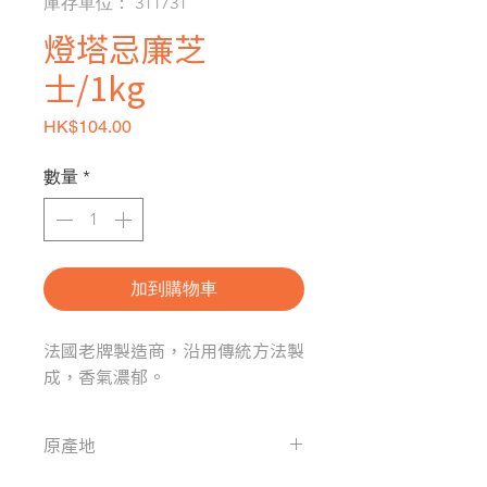
庫存單位： 311731
燈塔忌廉芝
士/1kg
價格
HK$104.00
數量
*
加到購物車
法國老牌製造商，沿用傳統方法製
成，香氣濃郁。
原產地