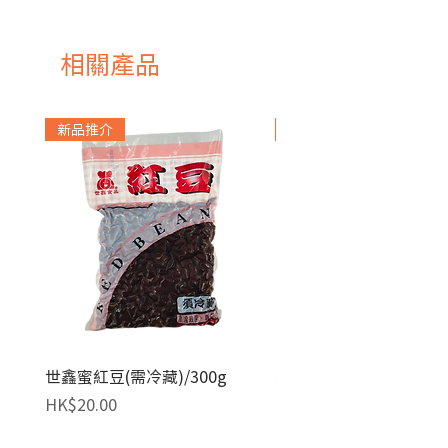
法國
相關產品
新品推介
急凍貨品
世鑫蜜紅豆(需冷藏)/300g
麥田金紅豆沙餡(急凍)/1
價格
價格
HK$20.00
HK$140.00