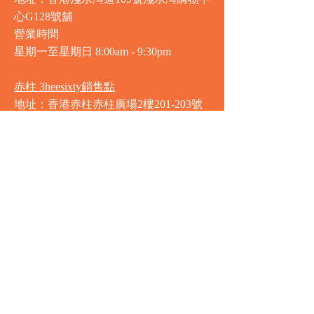
心G128號舖
營業時間
星期一至星期日
8:00am - 9:30pm
赤柱 3heesixty銷售點
地址：香港赤柱赤柱廣場2樓201-203號
舖
營業時間
星期一至星期日
8:00am - 9:30pm
銅鑼灣 Market Place銷售點
地址：銅鑼灣渣甸街5-19號京華中心地
庫連地下入口​
營業時間
星期一至星期日 8:30am - 11:00pm
中環 Market Place銷售點
地址：中環德輔道中77號盈置大廈地庫