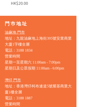
價格
價格
HK$20.00
HK$140.00
門巿地址
油麻地 門市
地址：九龍油麻地上海街395號安業商業
大廈1字樓全層
電話：3188 1834
營業時間
星期一至星期六 11:00am - 7:00pm
星期日及公眾假期 11:00am - 6:00pm
灣仔 門市
地址：香港灣仔柯布連道5號耀基商業大
廈1樓全層
電話：3188 1887
營業時間