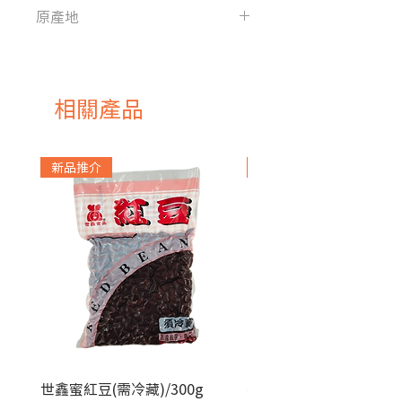
原產地
紐西蘭
相關產品
新品推介
急凍貨品
世鑫蜜紅豆(需冷藏)/300g
麥田金紅豆沙餡(急凍)/1