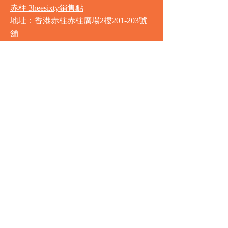
赤柱 3heesixty銷售點
地址：香港赤柱赤柱廣場2樓201-203號
舖
營業時間
星期一至星期日
8:00am - 9:30pm
銅鑼灣 Market Place銷售點
地址：銅鑼灣渣甸街5-19號京華中心地
庫連地下入口​
營業時間
星期一至星期日 8:30am - 11:00pm
中環 Market Place銷售點
地址：中環德輔道中77號盈置大廈地庫
全層
星期一至星期六 8:00am - 10:00pm
星期日及公眾假期 9:00am - 10:00pm
圍方 Market Place銷售點