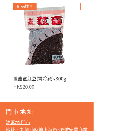
新品推介
急凍貨品
世鑫蜜紅豆(需冷藏)/300g
麥田金紅豆沙餡(急凍)/1
價格
價格
HK$20.00
HK$140.00
門巿地址
油麻地 門市
地址：九龍油麻地上海街395號安業商業