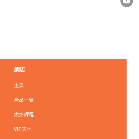
麥田金紅豆沙餡(急凍)/1kg
價格
HK$140.00
網店
主頁
產品一覽
烘焙課程
VIP天地