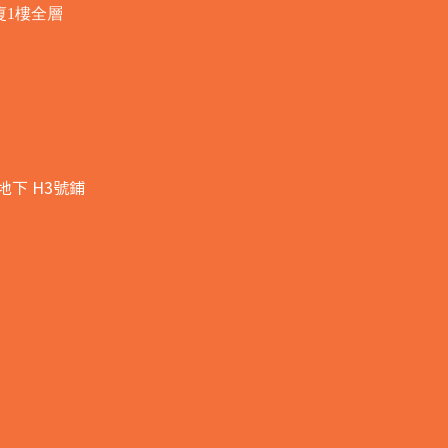
廈1樓全層
地下 H3號鋪