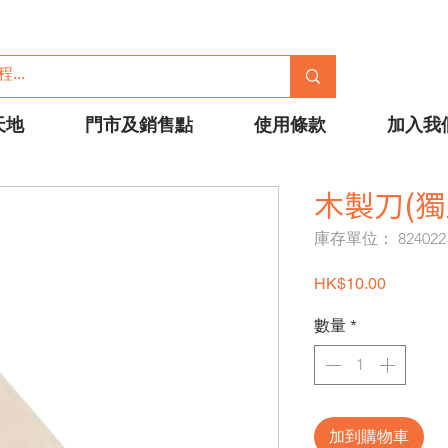
天地
門市及銷售點
使用條款
加入我
木製刀(獨
庫存單位： 824022
價格
HK$10.00
數量
*
加到購物車