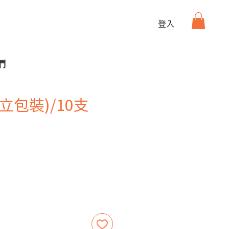
登入
們
立包裝)/10支