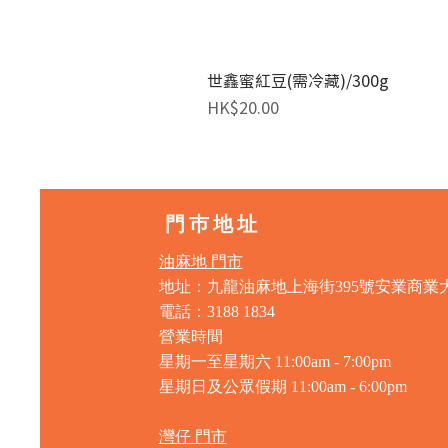
世鑫蜜紅豆(需冷藏)/300g
價格
HK$20.00
門巿地址
油麻地 門市
地址：九龍油麻地上海街395號安業商業
電話：3188 1834
營業時間
星期一至星期六 11:00am - 7:00pm
星期日及公眾假期 11:00am - 6:00pm
灣仔 門市