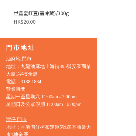
世鑫蜜紅豆(需冷藏)/300g
麥田金紅豆沙餡(急凍)/1
價格
價格
HK$20.00
HK$140.00
門巿地址
油麻地 門市
地址：九龍油麻地上海街395號安業商業
大廈1字樓全層
電話：3188 1834
營業時間
星期一至星期六 11:00am - 7:00pm
星期日及公眾假期 11:00am - 6:00pm
灣仔 門市
地址：香港灣仔柯布連道5號耀基商業大
廈1樓全層