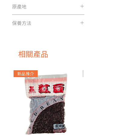
原產地
日本
保養方法
首次使用時，請用中性洗劑清洗乾
淨
使用後請保持乾燥避免濕氣造成生
相關產品
鏽，請勿使用洗碗機烘碗機
清洗時請使用海綿清洗，勿使用硬
質鋼刷容易造成表面刮傷受損
新品推介
急凍貨品